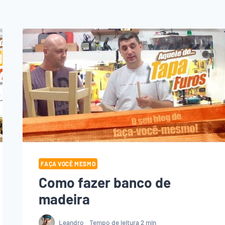
FAÇA VOCÊ MESMO
Como fazer banco de
madeira
Leandro
Tempo de leitura
2
min