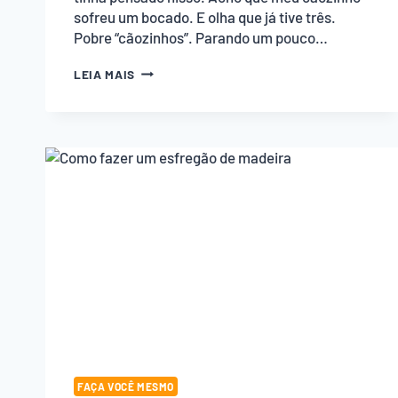
sofreu um bocado. E olha que já tive três.
Pobre “cãozinhos”. Parando um pouco…
SUPORTE
LEIA MAIS
DE
COMEDOURO
PARA
SEU
CÃO!
FAÇA VOCÊ MESMO