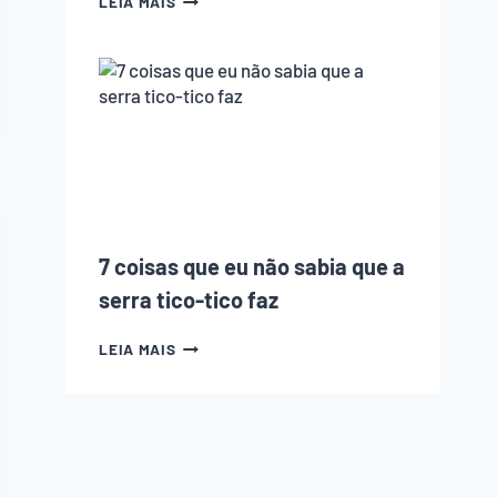
LEIA MAIS
CNC
ESTÁ
ACABANDO
COM
A
MARCENARIA?
PODCAST
EMPOEIRADOS
#010
7 coisas que eu não sabia que a
serra tico-tico faz
7
LEIA MAIS
COISAS
QUE
EU
NÃO
SABIA
QUE
A