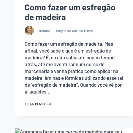
Como fazer um esfregão
de madeira
Luciano
Tempo de leitura
6
min
Como fazer um esfregão de madeira. Mas
afinal, você sabe o que é um esfregão de
madeira? É, eu não sabia até pouco tempo
atrás, até me aventurar num curso de
marcenaria e ver na prática como aplicar na
madeira lâminas e fórmicas utilizando esse tal
de “esfregão de madeira”. Quando você vê por
aí aqueles…
COMO
LEIA MAIS
FAZER
UM
ESFREGÃO
DE
MADEIRA