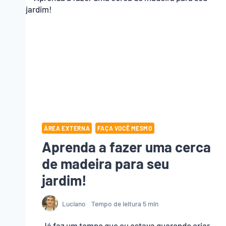
ÁREA EXTERNA
FAÇA VOCÊ MESMO
Aprenda a fazer uma cerca
de madeira para seu
jardim!
Luciano
Tempo de leitura
5
min
Já faz um tempo que eu estava querendo criar