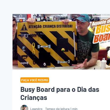
FAÇA VOCÊ MESMO
Busy Board para o Dia das
Crianças
Leandro
Tempo de leitura
1
min