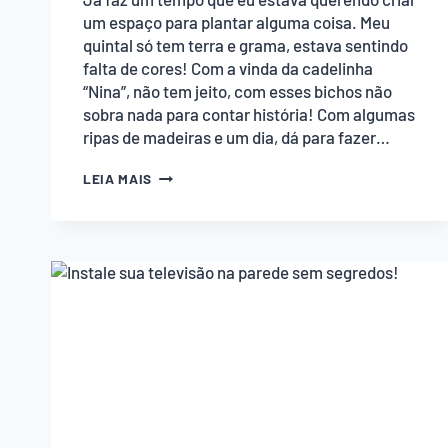
um espaço para plantar alguma coisa. Meu
quintal só tem terra e grama, estava sentindo
falta de cores! Com a vinda da cadelinha
“Nina”, não tem jeito, com esses bichos não
sobra nada para contar história! Com algumas
ripas de madeiras e um dia, dá para fazer…
APRENDA
LEIA MAIS
A
FAZER
UMA
CERCA
DE
MADEIRA
PARA
SEU
JARDIM!