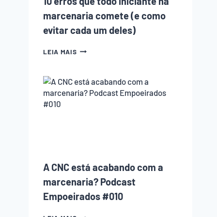
10 erros que todo iniciante na
marcenaria comete (e como
evitar cada um deles)
10
LEIA MAIS
ERROS
QUE
TODO
INICIANTE
NA
MARCENARIA
COMETE
(E
COMO
EVITAR
CADA
UM
A CNC está acabando com a
DELES)
marcenaria? Podcast
Empoeirados #010
A