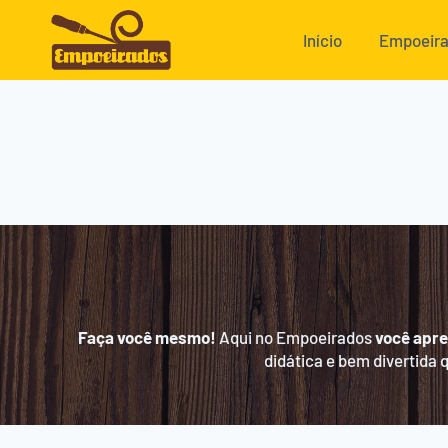
Pular
para
Início
Empoeir
o
Conteúdo
Faça você mesmo!
Aqui no Empoeirados
você apre
didática e bem divertida 