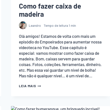
Como fazer caixa de
madeira
Leandro
Tempo de leitura
1
min
Olá amigos! Estamos de volta com mais um
episódio do Empoeirados para aumentar nossa
videoteca no YouTube. Esse capítulo é
especial: vamos mostrar como fazer caixa de
madeira. Bom, caixas servem para guardar
coisas. Fotos, coleções, ferramentas, dinheiro,
etc. Mas essa vai guardar um nível de bolha!
Mas não é qualquer nível… é um nível de…
COMO
LEIA MAIS
FAZER
CAIXA
DE
MADEIRA