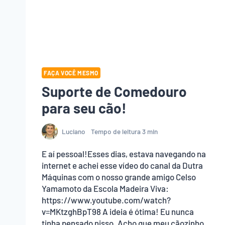
FAÇA VOCÊ MESMO
Suporte de Comedouro
para seu cão!
Luciano
Tempo de leitura
3
min
E aí pessoal!Esses dias, estava navegando na
internet e achei esse vídeo do canal da Dutra
Máquinas com o nosso grande amigo Celso
Yamamoto da Escola Madeira Viva:
https://www.youtube.com/watch?
v=MKtzghBpT98 A ideia é ótima! Eu nunca
tinha pensado nisso. Acho que meu cãozinho