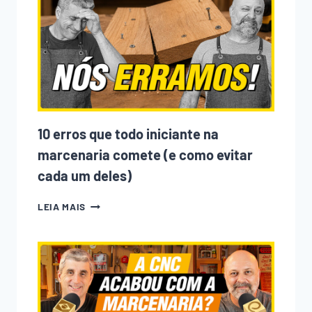
ENTRANDO
NA
MARCENARIA?
ENTENDA
O
QUE
MUDOU
NOS
ÚLTIMOS
ANOS
10 erros que todo iniciante na
marcenaria comete (e como evitar
cada um deles)
10
LEIA MAIS
ERROS
QUE
TODO
INICIANTE
NA
MARCENARIA
COMETE
(E