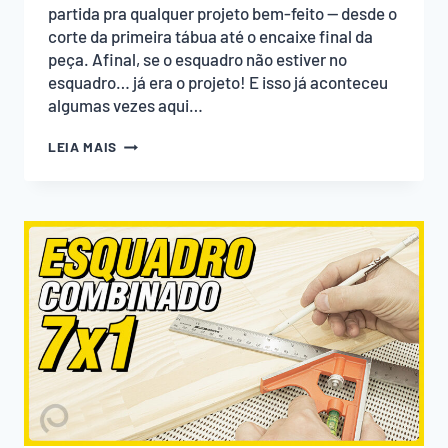
partida pra qualquer projeto bem-feito — desde o
corte da primeira tábua até o encaixe final da
peça. Afinal, se o esquadro não estiver no
esquadro… já era o projeto! E isso já aconteceu
algumas vezes aqui…
ESQUADRO:
LEIA MAIS
A
BASE
DA
PRECISÃO
NA
MARCENARIA