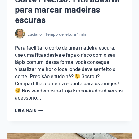
para marcar madeiras
escuras
Luciano
Tempo de leitura
1
min
Para facilitar o corte de uma madeira escura,
use uma fita adesiva e faça o risco com o seu
lápis comum, dessa forma, você consegue
visualizar melhor o local onde deve ser feito o
corte! Precisão é tudo né?
Gostou?
Compartilha, comenta e conta para os amigos!
Nós vendemos na Loja Empoeirados diversos
acessório…
CORTE
LEIA MAIS
PRECISO:
FITA
ADESIVA
PARA
MARCAR