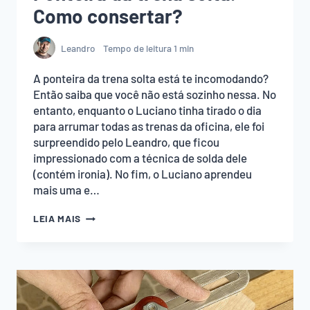
Como consertar?
Leandro
Tempo de leitura
1
min
A ponteira da trena solta está te incomodando?
Então saiba que você não está sozinho nessa. No
entanto, enquanto o Luciano tinha tirado o dia
para arrumar todas as trenas da oficina, ele foi
surpreendido pelo Leandro, que ficou
impressionado com a técnica de solda dele
(contém ironia). No fim, o Luciano aprendeu
mais uma e…
PONTEIRA
LEIA MAIS
DA
TRENA
SOLTA.
COMO
CONSERTAR?