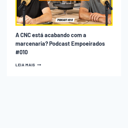
COMO
EVITAR
CADA
UM
DELES)
A CNC está acabando com a
marcenaria? Podcast Empoeirados
#010
A
LEIA MAIS
CNC
ESTÁ
ACABANDO
COM
A
MARCENARIA?
PODCAST
EMPOEIRADOS
#010