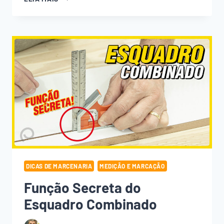
COMBINADO:
A
FERRAMENTA
7
EM
1
QUE
NÃO
PODE
FALTAR
NA
SUA
MARCENARIA
DICAS DE MARCENARIA
MEDIÇÃO E MARCAÇÃO
Função Secreta do
Esquadro Combinado