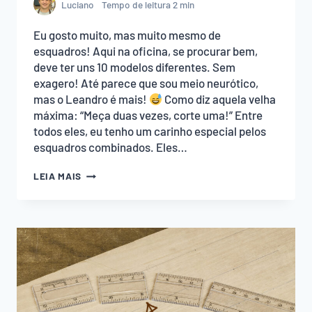
Luciano
Tempo de leitura
2
min
Eu gosto muito, mas muito mesmo de
esquadros! Aqui na oficina, se procurar bem,
deve ter uns 10 modelos diferentes. Sem
exagero! Até parece que sou meio neurótico,
mas o Leandro é mais!
Como diz aquela velha
máxima: “Meça duas vezes, corte uma!” Entre
todos eles, eu tenho um carinho especial pelos
esquadros combinados. Eles…
FUNÇÃO
LEIA MAIS
SECRETA
DO
ESQUADRO
COMBINADO