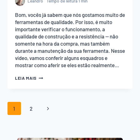
Leandro
Tempo de leitura
1
min
Bom, vocês já sabem que nós gostamos muito de
ferramentas de qualidade. Por isso, é muito
importante verificar o funcionamento, a
qualidade de construção e a resistência — não
somente na hora da compra, mas também
durante a manutenção da sua ferramenta. Nesse
vídeo, vamos conferir alguns esquadros e
mostrar como aferir se eles estão realmente…
O
LEIA MAIS
SEU
ESQUADRO
ESTÁ
NO
Navegação
ESQUADRO?
Página
1
2
da
Seguinte
Página