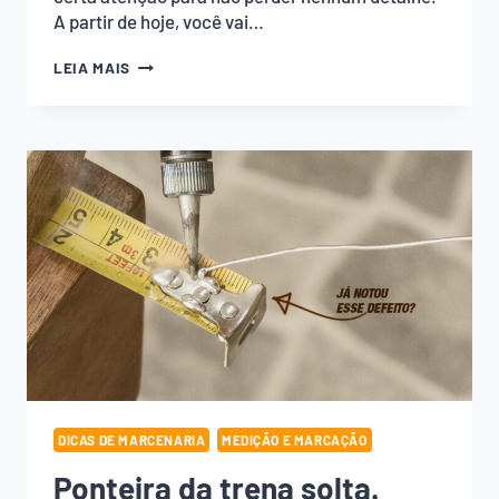
A partir de hoje, você vai…
COMO
LEIA MAIS
FAZER
DIVISÃO
SEM
CALCULADORA
DICAS DE MARCENARIA
MEDIÇÃO E MARCAÇÃO
Ponteira da trena solta.