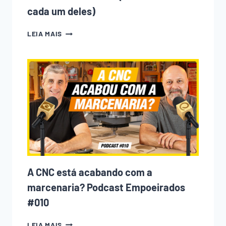
cada um deles)
10
LEIA MAIS
ERROS
QUE
TODO
INICIANTE
NA
MARCENARIA
COMETE
(E
COMO
EVITAR
CADA
UM
DELES)
A CNC está acabando com a
marcenaria? Podcast Empoeirados
#010
A
LEIA MAIS