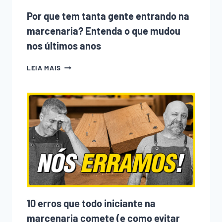
Por que tem tanta gente entrando na
marcenaria? Entenda o que mudou
nos últimos anos
POR
LEIA MAIS
QUE
TEM
TANTA
GENTE
ENTRANDO
NA
MARCENARIA?
ENTENDA
O
QUE
MUDOU
NOS
ÚLTIMOS
ANOS
10 erros que todo iniciante na
marcenaria comete (e como evitar