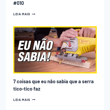
#010
A
LEIA MAIS
CNC
ESTÁ
ACABANDO
COM
A
MARCENARIA?
PODCAST
EMPOEIRADOS
#010
7 coisas que eu não sabia que a serra
tico-tico faz
7
LEIA MAIS
COISAS
QUE