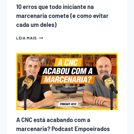
10 erros que todo iniciante na
marcenaria comete (e como evitar
cada um deles)
10
LEIA MAIS
ERROS
QUE
TODO
INICIANTE
NA
MARCENARIA
COMETE
(E
COMO
EVITAR
CADA
UM
DELES)
A CNC está acabando com a
marcenaria? Podcast Empoeirados