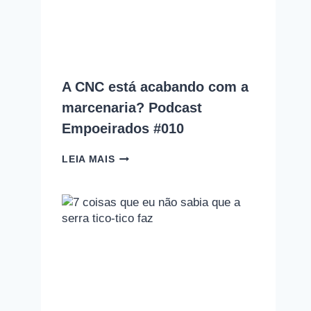
COMETE
(E
COMO
EVITAR
CADA
UM
A CNC está acabando com a
DELES)
marcenaria? Podcast
Empoeirados #010
A
LEIA MAIS
CNC
ESTÁ
ACABANDO
COM
A
MARCENARIA?
PODCAST
EMPOEIRADOS
#010