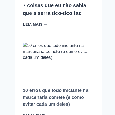
7 coisas que eu não sabia
que a serra tico-tico faz
7
LEIA MAIS
COISAS
QUE
EU
NÃO
SABIA
QUE
A
SERRA
TICO-
TICO
FAZ
10 erros que todo iniciante na
marcenaria comete (e como
evitar cada um deles)
10