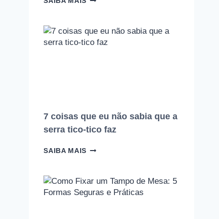
SAIBA MAIS
ERROS
QUE
TODO
INICIANTE
NA
MARCENARIA
COMETE
(E
COMO
EVITAR
CADA
UM
7 coisas que eu não sabia que a
DELES)
serra tico-tico faz
7
SAIBA MAIS
COISAS
QUE
EU
NÃO
SABIA
QUE
A