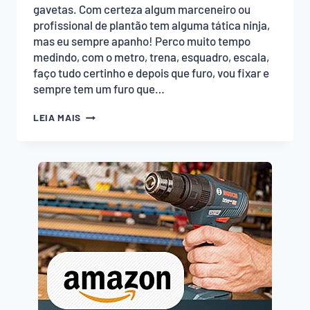
gavetas. Com certeza algum marceneiro ou
profissional de plantão tem alguma tática ninja,
mas eu sempre apanho! Perco muito tempo
medindo, com o metro, trena, esquadro, escala,
faço tudo certinho e depois que furo, vou fixar e
sempre tem um furo que…
COMO
LEIA MAIS
INSTALAR
UM
PUXADOR
PARA
SUA
GAVETA!