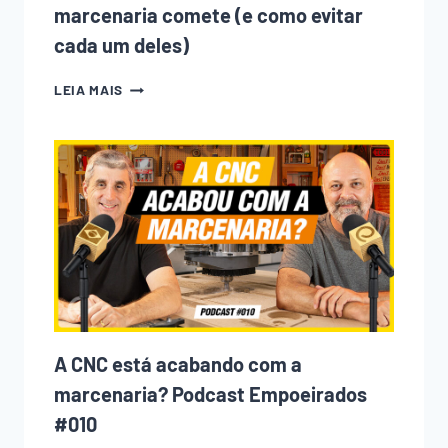
marcenaria comete (e como evitar
cada um deles)
10
LEIA MAIS
ERROS
QUE
TODO
INICIANTE
NA
MARCENARIA
COMETE
(E
COMO
EVITAR
CADA
UM
DELES)
A CNC está acabando com a
marcenaria? Podcast Empoeirados
#010