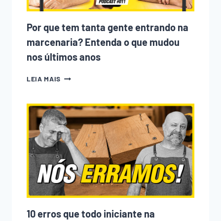
Por que tem tanta gente entrando na
marcenaria? Entenda o que mudou
nos últimos anos
POR
LEIA MAIS
QUE
TEM
TANTA
GENTE
ENTRANDO
NA
MARCENARIA?
ENTENDA
O
QUE
MUDOU
NOS
ÚLTIMOS
ANOS
10 erros que todo iniciante na