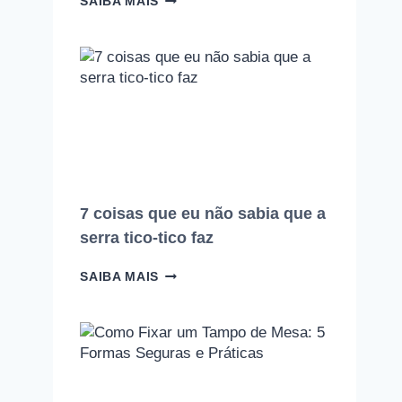
SAIBA MAIS
ERROS
QUE
TODO
INICIANTE
NA
MARCENARIA
COMETE
(E
COMO
EVITAR
CADA
UM
7 coisas que eu não sabia que a
DELES)
serra tico-tico faz
7
SAIBA MAIS
COISAS
QUE
EU
NÃO
SABIA
QUE
A