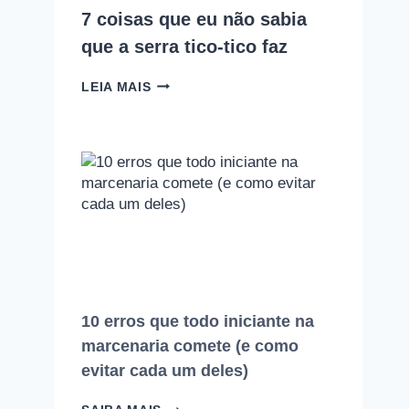
7 coisas que eu não sabia
que a serra tico-tico faz
7
LEIA MAIS
COISAS
QUE
EU
NÃO
SABIA
QUE
A
SERRA
TICO-
TICO
FAZ
10 erros que todo iniciante na
marcenaria comete (e como
evitar cada um deles)
10