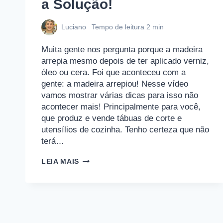
a Solução!
Luciano
Tempo de leitura
2
min
Muita gente nos pergunta porque a madeira
arrepia mesmo depois de ter aplicado verniz,
óleo ou cera. Foi que aconteceu com a
gente: a madeira arrepiou! Nesse vídeo
vamos mostrar várias dicas para isso não
acontecer mais! Principalmente para você,
que produz e vende tábuas de corte e
utensílios de cozinha. Tenho certeza que não
terá…
LAVEI
LEIA MAIS
A
TÁBUA
E
ELA
ARREPIOU.
E