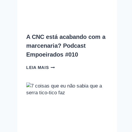
COMETE
(E
COMO
EVITAR
CADA
UM
A CNC está acabando com a
DELES)
marcenaria? Podcast
Empoeirados #010
A
LEIA MAIS
CNC
ESTÁ
ACABANDO
COM
A
MARCENARIA?
PODCAST
EMPOEIRADOS
#010