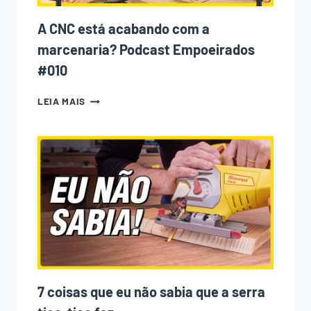
DELES)
A CNC está acabando com a
marcenaria? Podcast Empoeirados
#010
A
LEIA MAIS
CNC
ESTÁ
ACABANDO
COM
A
MARCENARIA?
PODCAST
EMPOEIRADOS
#010
7 coisas que eu não sabia que a serra