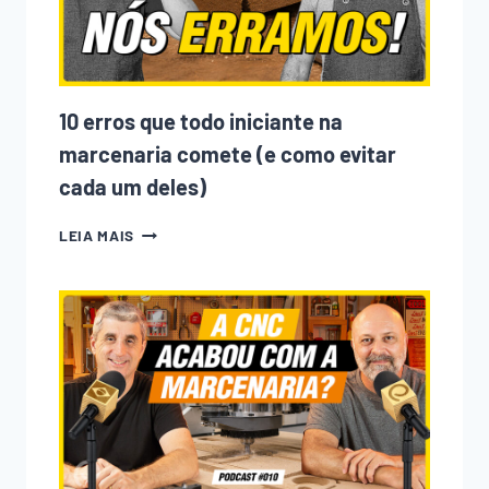
10 erros que todo iniciante na
marcenaria comete (e como evitar
cada um deles)
10
LEIA MAIS
ERROS
QUE
TODO
INICIANTE
NA
MARCENARIA
COMETE
(E
COMO
EVITAR
CADA
UM