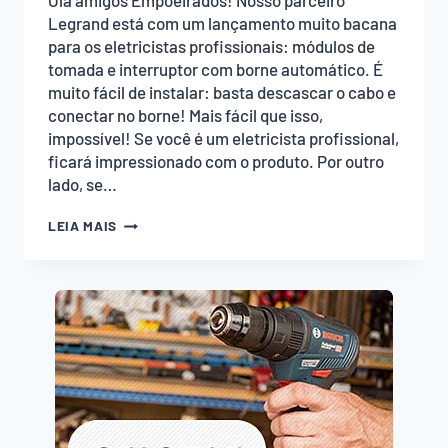
Olá amigos Empoeirados! Nosso parceiro
Legrand está com um lançamento muito bacana
para os eletricistas profissionais: módulos de
tomada e interruptor com borne automático. É
muito fácil de instalar: basta descascar o cabo e
conectar no borne! Mais fácil que isso,
impossível! Se você é um eletricista profissional,
ficará impressionado com o produto. Por outro
lado, se…
TOMADA
LEIA MAIS
E
INTERRUPTOR
COM
BORNE
AUTOMÁTICO
DA
LEGRAND!