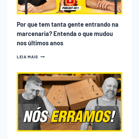
Por que tem tanta gente entrando na
marcenaria? Entenda o que mudou
nos últimos anos
POR
LEIA MAIS
QUE
TEM
TANTA
GENTE
ENTRANDO
NA
MARCENARIA?
ENTENDA
O
QUE
MUDOU
NOS
ÚLTIMOS
ANOS