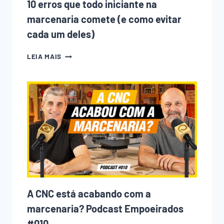
10 erros que todo iniciante na
marcenaria comete (e como evitar
cada um deles)
10
LEIA MAIS
ERROS
QUE
TODO
INICIANTE
NA
MARCENARIA
COMETE
(E
COMO
EVITAR
CADA
UM
DELES)
A CNC está acabando com a
marcenaria? Podcast Empoeirados
#010