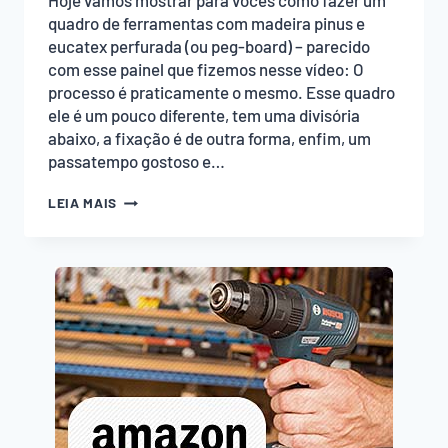
Hoje vamos mostrar para vocês como fazer um
quadro de ferramentas com madeira pinus e
eucatex perfurada (ou peg-board) – parecido
com esse painel que fizemos nesse vídeo: O
processo é praticamente o mesmo. Esse quadro
ele é um pouco diferente, tem uma divisória
abaixo, a fixação é de outra forma, enfim, um
passatempo gostoso e…
COMO
LEIA MAIS
FAZER
QUADRO
DE
FERRAMENTAS
COM
MADEIRA
PINUS!