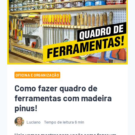
OFICINA E ORGANIZAÇÃO
Como fazer quadro de
ferramentas com madeira
pinus!
Luciano
Tempo de leitura
6
min