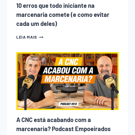
ANOS
10 erros que todo iniciante na
marcenaria comete (e como evitar
cada um deles)
10
LEIA MAIS
ERROS
QUE
TODO
INICIANTE
NA
MARCENARIA
COMETE
(E
COMO
EVITAR
CADA
UM
DELES)
A CNC está acabando com a
marcenaria? Podcast Empoeirados