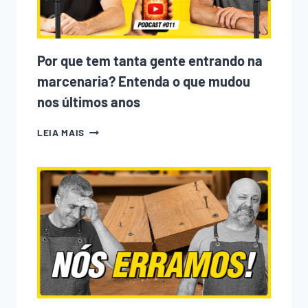
Por que tem tanta gente entrando na
marcenaria? Entenda o que mudou
nos últimos anos
POR
LEIA MAIS
QUE
TEM
TANTA
GENTE
ENTRANDO
NA
MARCENARIA?
ENTENDA
O
QUE
MUDOU
NOS
ÚLTIMOS