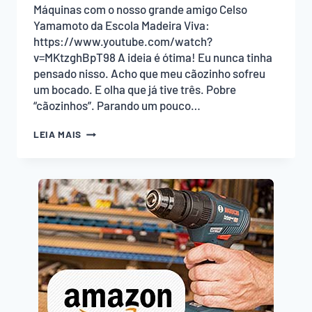
Máquinas com o nosso grande amigo Celso
Yamamoto da Escola Madeira Viva:
https://www.youtube.com/watch?
v=MKtzghBpT98 A ideia é ótima! Eu nunca tinha
pensado nisso. Acho que meu cãozinho sofreu
um bocado. E olha que já tive três. Pobre
“cãozinhos”. Parando um pouco…
SUPORTE
LEIA MAIS
DE
COMEDOURO
PARA
SEU
CÃO!