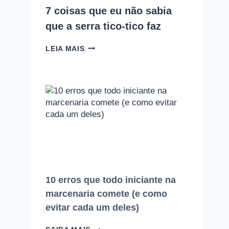
7 coisas que eu não sabia
que a serra tico-tico faz
7
LEIA MAIS
COISAS
QUE
EU
NÃO
SABIA
QUE
A
SERRA
TICO-
TICO
FAZ
10 erros que todo iniciante na
marcenaria comete (e como
evitar cada um deles)
10