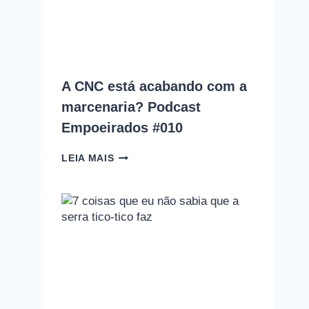
COMETE
(E
COMO
EVITAR
CADA
UM
A CNC está acabando com a
DELES)
marcenaria? Podcast
Empoeirados #010
A
LEIA MAIS
CNC
ESTÁ
ACABANDO
COM
A
MARCENARIA?
PODCAST
EMPOEIRADOS
#010