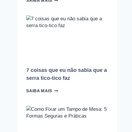
SAIBA MAIS
ERROS
QUE
TODO
INICIANTE
NA
MARCENARIA
COMETE
(E
COMO
EVITAR
CADA
UM
7 coisas que eu não sabia que a
DELES)
serra tico-tico faz
7
SAIBA MAIS
COISAS
QUE
EU
NÃO
SABIA
QUE
A