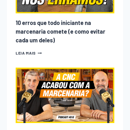
10 erros que todo iniciante na
marcenaria comete (e como evitar
cada um deles)
10
LEIA MAIS
ERROS
QUE
TODO
INICIANTE
NA
MARCENARIA
COMETE
(E
COMO
EVITAR
CADA
UM
DELES)