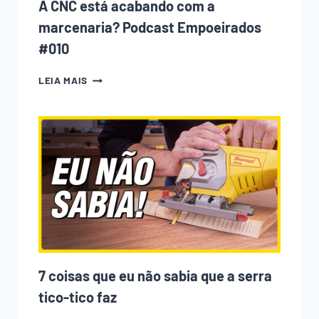
A CNC está acabando com a
marcenaria? Podcast Empoeirados
#010
A
LEIA MAIS
CNC
ESTÁ
ACABANDO
COM
A
MARCENARIA?
PODCAST
EMPOEIRADOS
#010
7 coisas que eu não sabia que a serra
tico-tico faz