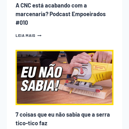
A CNC está acabando com a
marcenaria? Podcast Empoeirados
#010
A
LEIA MAIS
CNC
ESTÁ
ACABANDO
COM
A
MARCENARIA?
PODCAST
EMPOEIRADOS
#010
7 coisas que eu não sabia que a serra
tico-tico faz