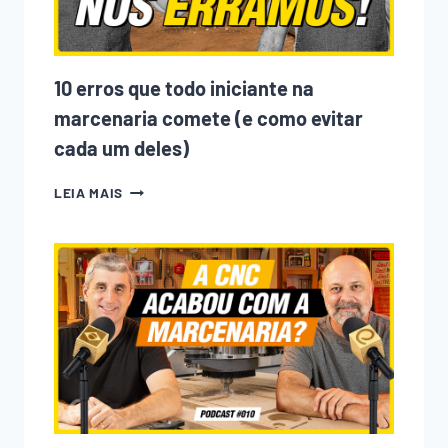
10 erros que todo iniciante na
marcenaria comete (e como evitar
cada um deles)
10
LEIA MAIS
ERROS
QUE
TODO
INICIANTE
NA
MARCENARIA
COMETE
(E
COMO
EVITAR
CADA
UM
DELES)