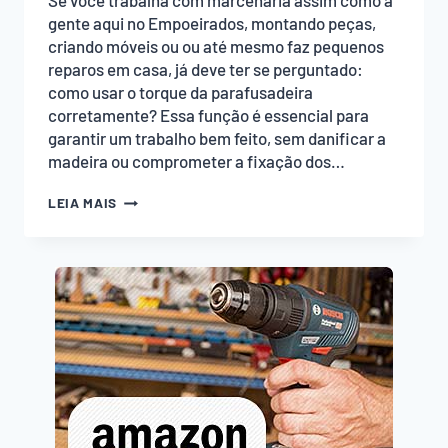
Se você trabalha com marcenaria assim como a
gente aqui no Empoeirados, montando peças,
criando móveis ou ou até mesmo faz pequenos
reparos em casa, já deve ter se perguntado:
como usar o torque da parafusadeira
corretamente? Essa função é essencial para
garantir um trabalho bem feito, sem danificar a
madeira ou comprometer a fixação dos…
COMO
LEIA MAIS
USAR
O
TORQUE
DA
PARAFUSADEIRA
CORRETAMENTE