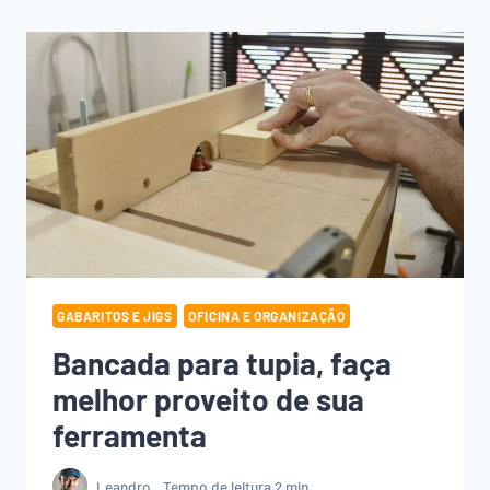
RISCADOR
DE
CENTRO!
GABARITOS E JIGS
OFICINA E ORGANIZAÇÃO
Bancada para tupia, faça
melhor proveito de sua
ferramenta
Leandro
Tempo de leitura
2
min