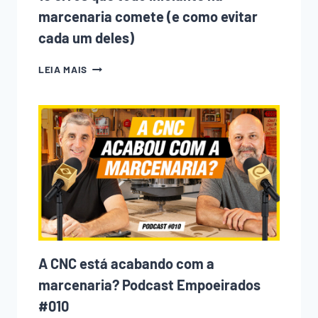
marcenaria comete (e como evitar
cada um deles)
10
LEIA MAIS
ERROS
QUE
TODO
INICIANTE
NA
MARCENARIA
COMETE
(E
COMO
EVITAR
CADA
UM
DELES)
A CNC está acabando com a
marcenaria? Podcast Empoeirados
#010