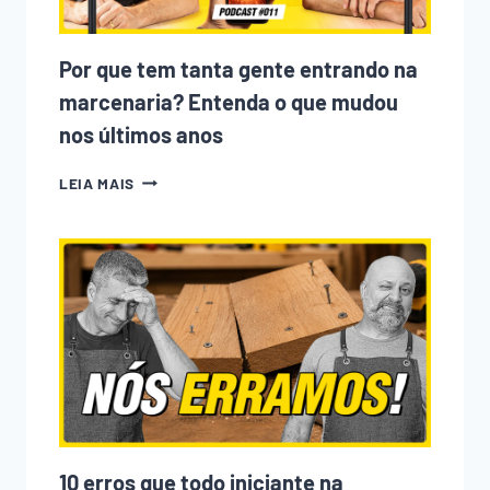
Por que tem tanta gente entrando na
marcenaria? Entenda o que mudou
nos últimos anos
POR
LEIA MAIS
QUE
TEM
TANTA
GENTE
ENTRANDO
NA
MARCENARIA?
ENTENDA
O
QUE
MUDOU
NOS
ÚLTIMOS
ANOS
10 erros que todo iniciante na