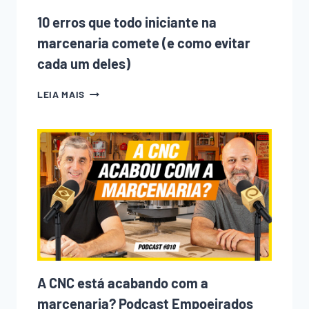
10 erros que todo iniciante na
marcenaria comete (e como evitar
cada um deles)
10
LEIA MAIS
ERROS
QUE
TODO
INICIANTE
NA
MARCENARIA
COMETE
(E
COMO
EVITAR
CADA
UM
DELES)
A CNC está acabando com a
marcenaria? Podcast Empoeirados