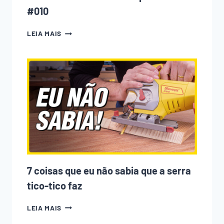
#010
A
LEIA MAIS
CNC
ESTÁ
ACABANDO
COM
A
MARCENARIA?
PODCAST
EMPOEIRADOS
#010
7 coisas que eu não sabia que a serra
tico-tico faz
7
LEIA MAIS
COISAS