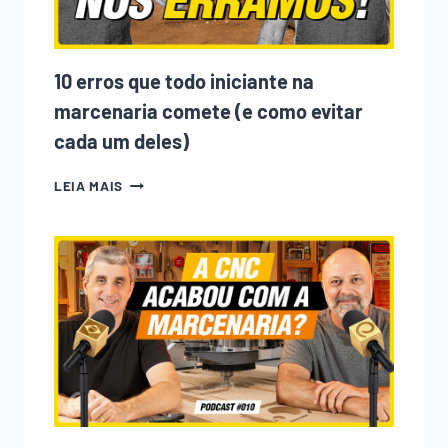
10 erros que todo iniciante na
marcenaria comete (e como evitar
cada um deles)
10
LEIA MAIS
ERROS
QUE
TODO
INICIANTE
NA
MARCENARIA
COMETE
(E
COMO
EVITAR
CADA
UM
DELES)