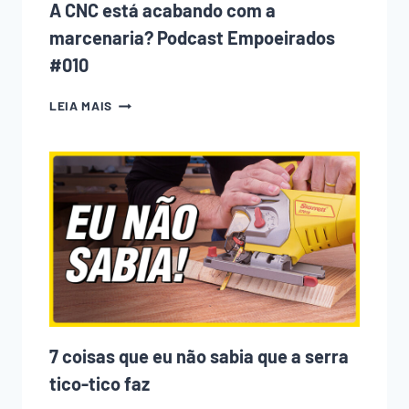
A CNC está acabando com a
marcenaria? Podcast Empoeirados
#010
A
LEIA MAIS
CNC
ESTÁ
ACABANDO
COM
A
MARCENARIA?
PODCAST
EMPOEIRADOS
#010
7 coisas que eu não sabia que a serra
tico-tico faz