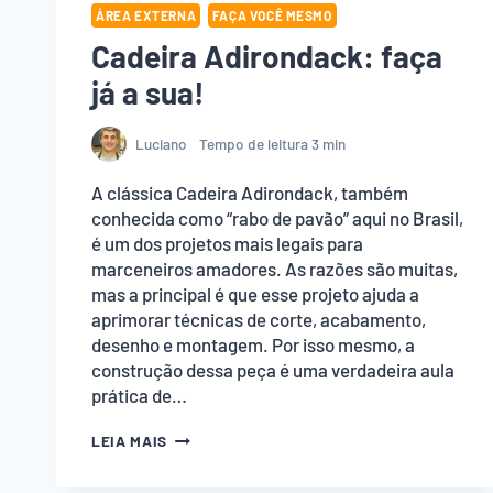
ÁREA EXTERNA
FAÇA VOCÊ MESMO
Cadeira Adirondack: faça
já a sua!
Luciano
Tempo de leitura
3
min
A clássica Cadeira Adirondack, também
conhecida como “rabo de pavão” aqui no Brasil,
é um dos projetos mais legais para
marceneiros amadores. As razões são muitas,
mas a principal é que esse projeto ajuda a
aprimorar técnicas de corte, acabamento,
desenho e montagem. Por isso mesmo, a
construção dessa peça é uma verdadeira aula
prática de…
CADEIRA
LEIA MAIS
ADIRONDACK:
FAÇA