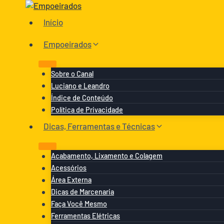
Pular
para
Início
o
Conteúdo
Empoeirados
Sobre o Canal
Luciano e Leandro
Índice de Conteúdo
Política de Privacidade
Dicas, Ferramentas e Técnicas
Acabamento, Lixamento e Colagem
Acessórios
Área Externa
Dicas de Marcenaria
Faça Você Mesmo
Ferramentas Elétricas