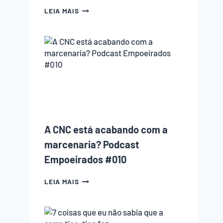
10
LEIA MAIS
ERROS
QUE
TODO
INICIANTE
NA
MARCENARIA
COMETE
(E
COMO
EVITAR
CADA
UM
A CNC está acabando com a
DELES)
marcenaria? Podcast
Empoeirados #010
A
LEIA MAIS
CNC
ESTÁ
ACABANDO
COM