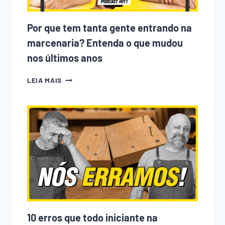
Por que tem tanta gente entrando na
marcenaria? Entenda o que mudou
nos últimos anos
POR
LEIA MAIS
QUE
TEM
TANTA
GENTE
ENTRANDO
NA
MARCENARIA?
ENTENDA
O
QUE
MUDOU
NOS
ÚLTIMOS
ANOS
10 erros que todo iniciante na