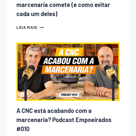
marcenaria comete (e como evitar
cada um deles)
10
LEIA MAIS
ERROS
QUE
TODO
INICIANTE
NA
MARCENARIA
COMETE
(E
COMO
EVITAR
CADA
UM
DELES)
A CNC está acabando com a
marcenaria? Podcast Empoeirados
#010