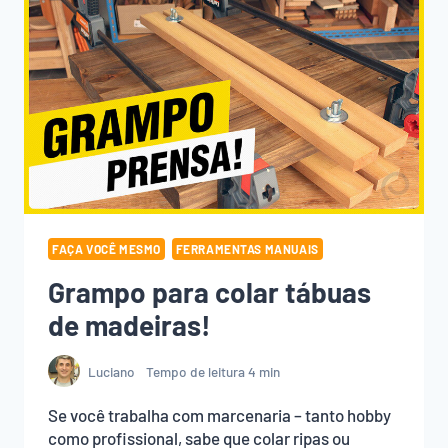
FAÇA VOCÊ MESMO
FERRAMENTAS MANUAIS
Grampo para colar tábuas
de madeiras!
Luciano
Tempo de leitura
4
min
Se você trabalha com marcenaria – tanto hobby
como profissional, sabe que colar ripas ou