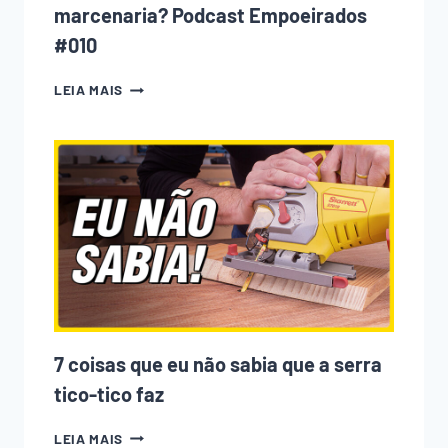
marcenaria? Podcast Empoeirados
#010
A
LEIA MAIS
CNC
ESTÁ
ACABANDO
COM
A
MARCENARIA?
PODCAST
EMPOEIRADOS
#010
7 coisas que eu não sabia que a serra
tico-tico faz
7
LEIA MAIS