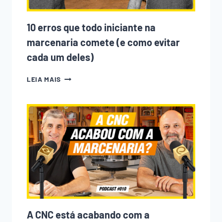
10 erros que todo iniciante na
marcenaria comete (e como evitar
cada um deles)
10
LEIA MAIS
ERROS
QUE
TODO
INICIANTE
NA
MARCENARIA
COMETE
(E
COMO
EVITAR
CADA
UM
DELES)
A CNC está acabando com a