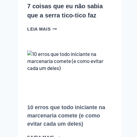
7 coisas que eu não sabia
que a serra tico-tico faz
7
LEIA MAIS
COISAS
QUE
EU
NÃO
SABIA
QUE
A
SERRA
TICO-
TICO
FAZ
10 erros que todo iniciante na
marcenaria comete (e como
evitar cada um deles)
10