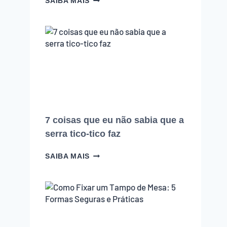
SAIBA MAIS
ERROS
QUE
TODO
INICIANTE
NA
MARCENARIA
COMETE
(E
COMO
EVITAR
CADA
UM
7 coisas que eu não sabia que a
DELES)
serra tico-tico faz
7
SAIBA MAIS
COISAS
QUE
EU
NÃO
SABIA
QUE
A