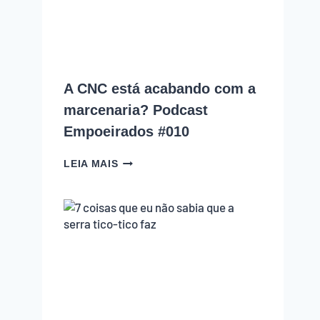
COMETE
(E
COMO
EVITAR
CADA
UM
A CNC está acabando com a
DELES)
marcenaria? Podcast
Empoeirados #010
A
LEIA MAIS
CNC
ESTÁ
ACABANDO
COM
A
MARCENARIA?
PODCAST
EMPOEIRADOS
#010