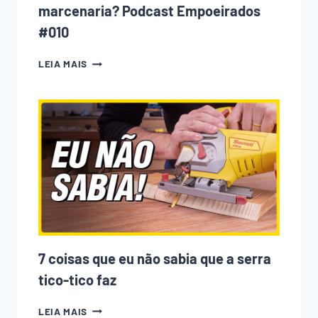
marcenaria? Podcast Empoeirados
#010
A
LEIA MAIS
CNC
ESTÁ
ACABANDO
COM
A
MARCENARIA?
PODCAST
EMPOEIRADOS
#010
7 coisas que eu não sabia que a serra
tico-tico faz
7
LEIA MAIS