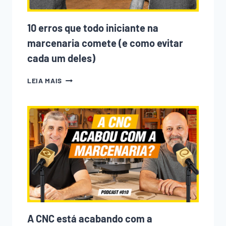
10 erros que todo iniciante na
marcenaria comete (e como evitar
cada um deles)
10
LEIA MAIS
ERROS
QUE
TODO
INICIANTE
NA
MARCENARIA
COMETE
(E
COMO
EVITAR
CADA
UM
DELES)
A CNC está acabando com a