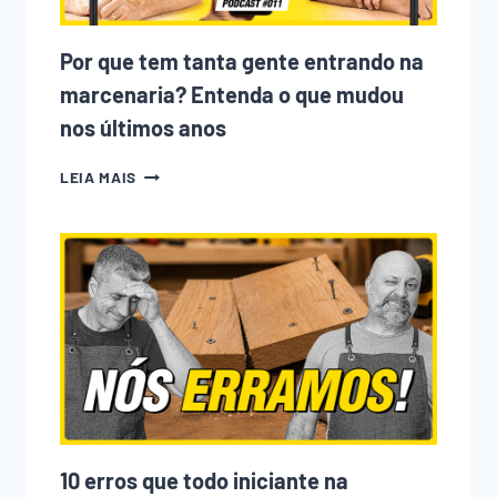
Por que tem tanta gente entrando na
marcenaria? Entenda o que mudou
nos últimos anos
POR
LEIA MAIS
QUE
TEM
TANTA
GENTE
ENTRANDO
NA
MARCENARIA?
ENTENDA
O
QUE
MUDOU
NOS
ÚLTIMOS
ANOS
10 erros que todo iniciante na