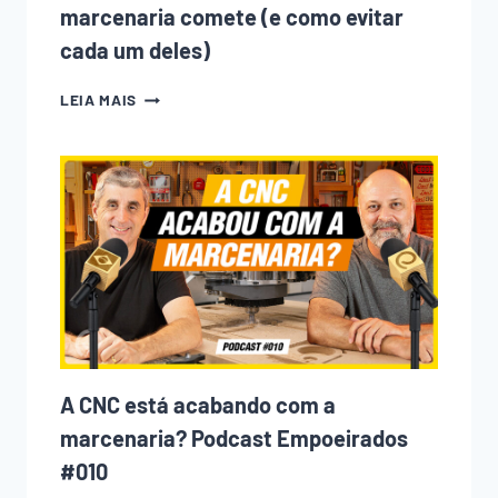
marcenaria comete (e como evitar
cada um deles)
10
LEIA MAIS
ERROS
QUE
TODO
INICIANTE
NA
MARCENARIA
COMETE
(E
COMO
EVITAR
CADA
UM
DELES)
A CNC está acabando com a
marcenaria? Podcast Empoeirados
#010