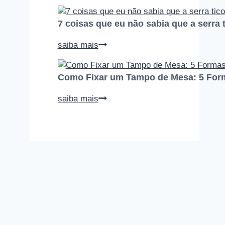
erros
que
7 coisas que eu não sabia que a serra t
todo
iniciante
7
saiba mais
na
coisas
marcenaria
que
comete
Como Fixar um Tampo de Mesa: 5 Form
eu
(e
não
como
Como
saiba mais
sabia
evitar
Fixar
que
cada
um
a
um
Tampo
serra
deles)
de
tico-
Mesa:
tico
5
faz
Formas
Seguras
e
Práticas