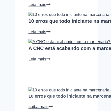
Por
Leia mais
que
tem
10 erros que todo iniciante na ma
tanta
gente
10
Leia mais
entrando
erros
na
que
marcenaria?
A CNC está acabando com a marce
todo
Entenda
iniciante
o
A
Leia mais
na
que
CNC
marcenaria
mudou
está
comete
nos
acabando
(e
últimos
com
como
anos
a
evitar
marcenaria?
cada
10 erros que todo iniciante na marcen
Podcast
um
Empoeirados
deles)
10
saiba mais
#010