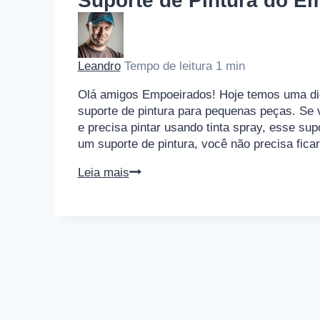
Suporte de Pintura do E
Leandro
Tempo de leitura
1
min
Olá amigos Empoeirados! Hoje temos uma dic
suporte de pintura para pequenas peças. Se 
e precisa pintar usando tinta spray, esse supo
um suporte de pintura, você não precisa fic
Suporte
Leia mais
de
Pintura
do
Empoeirados