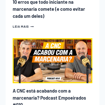
10 erros que todo iniciante na
marcenaria comete (e como evitar
cada um deles)
10
LEIA MAIS
ERROS
QUE
TODO
INICIANTE
NA
MARCENARIA
COMETE
(E
COMO
EVITAR
CADA
UM
DELES)
A CNC está acabando com a
marcenaria? Podcast Empoeirados
#010