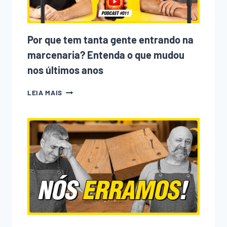
Por que tem tanta gente entrando na
marcenaria? Entenda o que mudou
nos últimos anos
POR
LEIA MAIS
QUE
TEM
TANTA
GENTE
ENTRANDO
NA
MARCENARIA?
ENTENDA
O
QUE
MUDOU
NOS
ÚLTIMOS
ANOS