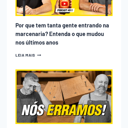
Por que tem tanta gente entrando na
marcenaria? Entenda o que mudou
nos últimos anos
POR
LEIA MAIS
QUE
TEM
TANTA
GENTE
ENTRANDO
NA
MARCENARIA?
ENTENDA
O
QUE
MUDOU
NOS
ÚLTIMOS