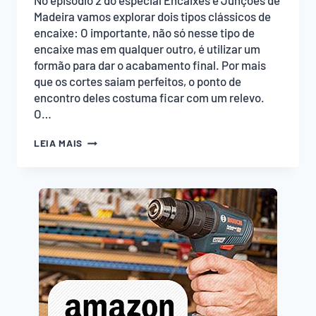
No episódio 2 do especial Encaixes e Junções de
Madeira vamos explorar dois tipos clássicos de
encaixe: O importante, não só nesse tipo de
encaixe mas em qualquer outro, é utilizar um
formão para dar o acabamento final. Por mais
que os cortes saiam perfeitos, o ponto de
encontro deles costuma ficar com um relevo.
O…
ENCAIXES
LEIA MAIS
E
JUNÇÕES
DE
MADEIRA
PARTE
2
–
EMPOEIRADOS