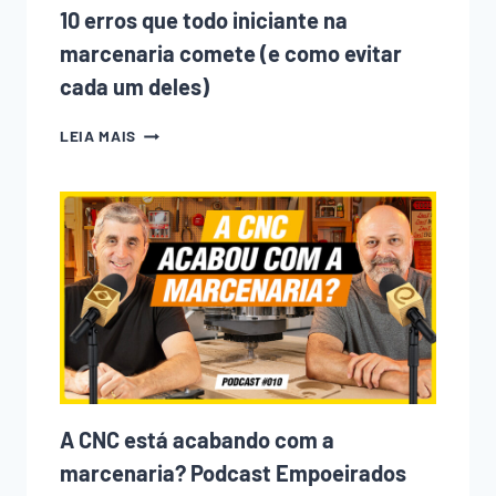
ANOS
10 erros que todo iniciante na
marcenaria comete (e como evitar
cada um deles)
10
LEIA MAIS
ERROS
QUE
TODO
INICIANTE
NA
MARCENARIA
COMETE
(E
COMO
EVITAR
CADA
UM
DELES)
A CNC está acabando com a
marcenaria? Podcast Empoeirados