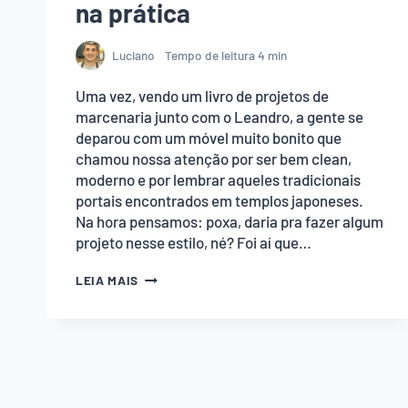
na prática
Luciano
Tempo de leitura
4
min
Uma vez, vendo um livro de projetos de
marcenaria junto com o Leandro, a gente se
deparou com um móvel muito bonito que
chamou nossa atenção por ser bem clean,
moderno e por lembrar aqueles tradicionais
portais encontrados em templos japoneses.
Na hora pensamos: poxa, daria pra fazer algum
projeto nesse estilo, né? Foi aí que…
BANCO
LEIA MAIS
JAPONÊS
SHINTÔ:
DESIGN
JAPONÊS,
SIMPLICIDADE
E
MARCENARIA