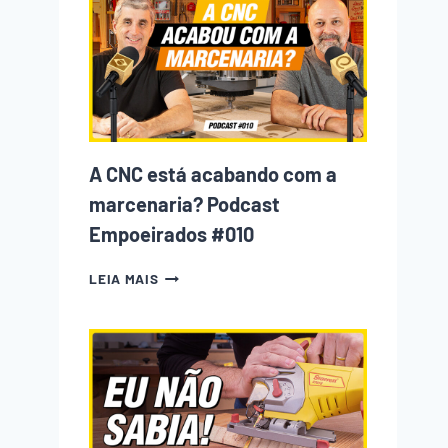
INICIANTE
NA
MARCENARIA
COMETE
(E
COMO
EVITAR
CADA
UM
A CNC está acabando com a
DELES)
marcenaria? Podcast
Empoeirados #010
A
LEIA MAIS
CNC
ESTÁ
ACABANDO
COM
A
MARCENARIA?
PODCAST
EMPOEIRADOS
#010