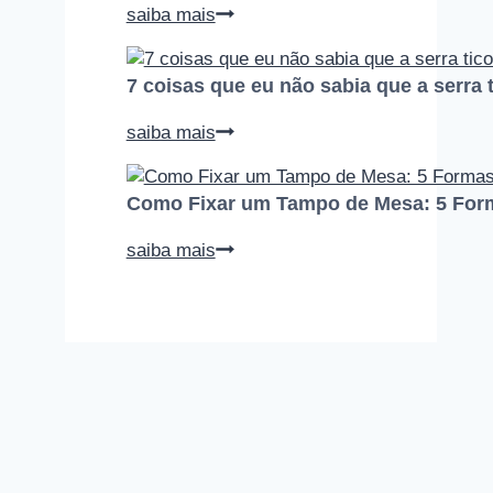
serra
10
saiba mais
tico-
erros
tico
que
faz
7 coisas que eu não sabia que a serra t
todo
iniciante
7
saiba mais
na
coisas
marcenaria
que
comete
Como Fixar um Tampo de Mesa: 5 Form
eu
(e
não
como
Como
saiba mais
sabia
evitar
Fixar
que
cada
um
a
um
Tampo
serra
deles)
de
tico-
Mesa:
tico
5
faz
Formas
Seguras
e