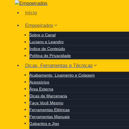
Pular
para
Início
o
Conteúdo
Empoeirados
Sobre o Canal
Luciano e Leandro
Índice de Conteúdo
Política de Privacidade
Dicas, Ferramentas e Técnicas
Acabamento, Lixamento e Colagem
Acessórios
Área Externa
Dicas de Marcenaria
Faça Você Mesmo
Ferramentas Elétricas
Ferramentas Manuais
Gabaritos e Jigs