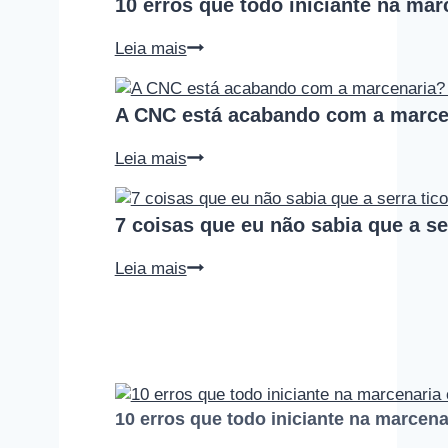
10 erros que todo iniciante na ma
10
Leia mais
erros
que
A CNC está acabando com a marce
todo
iniciante
A
Leia mais
na
CNC
marcenaria
está
comete
7 coisas que eu não sabia que a ser
acabando
(e
com
como
7
Leia mais
a
evitar
coisas
marcenaria?
cada
que
Podcast
um
eu
Empoeirados
deles)
não
#010
sabia
que
10 erros que todo iniciante na marcen
a