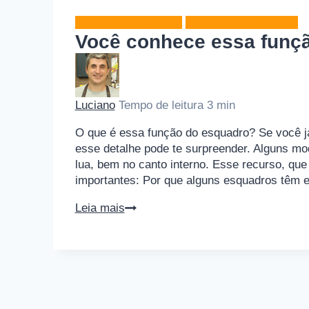
Dicas de Marcenaria
Ferramentas Manuais
Você conhece essa funç
Luciano
Tempo de leitura
3
min
O que é essa função do esquadro? Se você já
esse detalhe pode te surpreender. Alguns m
lua, bem no canto interno. Esse recurso, qu
importantes: Por que alguns esquadros têm
Você
Leia mais
conhece
essa
função
do
esquadro?