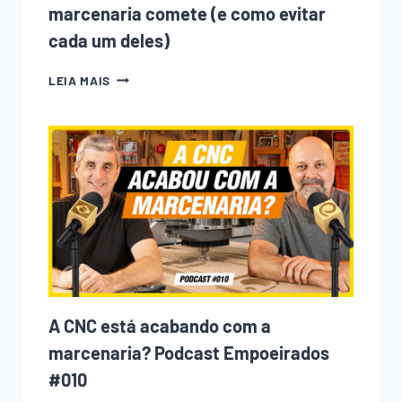
marcenaria comete (e como evitar
cada um deles)
10
LEIA MAIS
ERROS
QUE
TODO
INICIANTE
NA
MARCENARIA
COMETE
(E
COMO
EVITAR
CADA
UM
DELES)
A CNC está acabando com a
marcenaria? Podcast Empoeirados
#010