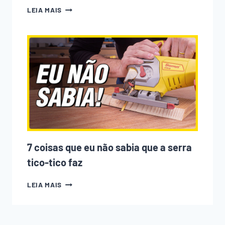
A
LEIA MAIS
CNC
ESTÁ
ACABANDO
COM
A
MARCENARIA?
PODCAST
EMPOEIRADOS
#010
7 coisas que eu não sabia que a serra
tico-tico faz
7
LEIA MAIS
COISAS
QUE
EU
NÃO