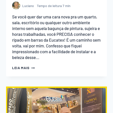
Luciano
Tempo de leitura
7
min
Se você quer dar uma cara nova pra um quarto,
sala, escritório ou qualquer outro ambiente
interno sem aquela bagunça de pintura, sujeira e
horas trabalhadas, você PRECISA conhecer o
ripado em barras da Eucatex! É um caminho sem
volta, vai por mim. Confesso que fiquei
impressionado com a facilidade de instalar e a
beleza desse…
RIPADO
LEIA MAIS
EUCATEX:
COMO
INSTALAR
NA
PAREDE
E
TRANSFORMAR
O
AMBIENTE