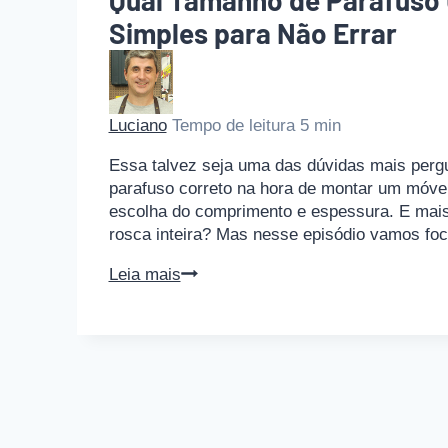
Qual Tamanho de Parafuso 
Simples para Não Errar
Luciano
Tempo de leitura
5
min
Essa talvez seja uma das dúvidas mais perg
parafuso correto na hora de montar um móvel
escolha do comprimento e espessura. E mais,
rosca inteira? Mas nesse episódio vamos f
Qual
Leia mais
Tamanho
de
Parafuso
Usar
na
Marcenaria?
Guia