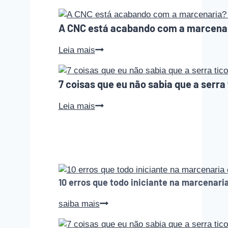
erros
que
A CNC está acabando com a marcena
todo
iniciante
A
Leia mais
na
CNC
marcenaria
está
comete
7 coisas que eu não sabia que a serra 
acabando
(e
com
como
7
Leia mais
a
evitar
coisas
marcenaria?
cada
que
Podcast
um
eu
Empoeirados
deles)
não
#010
sabia
que
10 erros que todo iniciante na marcenari
a
serra
10
saiba mais
tico-
erros
tico
que