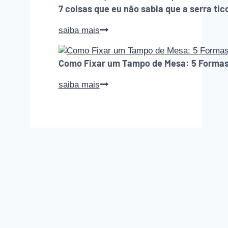
faz
7 coisas que eu não sabia que a serra tic
todo
iniciante
7
saiba mais
na
coisas
marcenaria
que
comete
Como Fixar um Tampo de Mesa: 5 Formas
eu
(e
não
como
Como
saiba mais
sabia
evitar
Fixar
que
cada
um
a
um
Tampo
serra
deles)
de
tico-
Mesa:
tico
5
faz
Formas
Seguras
e
Práticas