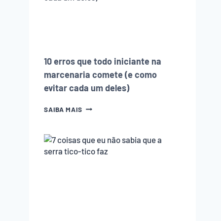
SERRA
TICO-
TICO
FAZ
10 erros que todo iniciante na
marcenaria comete (e como
evitar cada um deles)
10
SAIBA MAIS
ERROS
QUE
TODO
INICIANTE
NA
MARCENARIA
COMETE
(E
COMO
EVITAR
CADA
UM