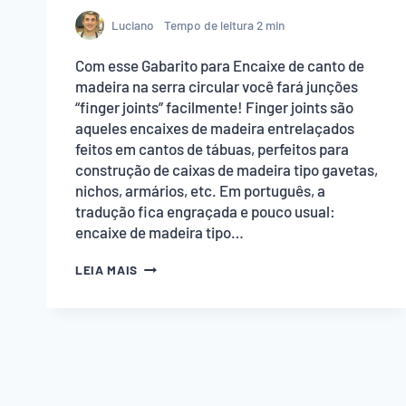
Luciano
Tempo de leitura
2
min
Com esse Gabarito para Encaixe de canto de
madeira na serra circular você fará junções
“finger joints” facilmente! Finger joints são
aqueles encaixes de madeira entrelaçados
feitos em cantos de tábuas, perfeitos para
construção de caixas de madeira tipo gavetas,
nichos, armários, etc. Em português, a
tradução fica engraçada e pouco usual:
encaixe de madeira tipo…
GABARITO
LEIA MAIS
PARA
ENCAIXE
DE
CANTO
DE
MADEIRA
NA
SERRA