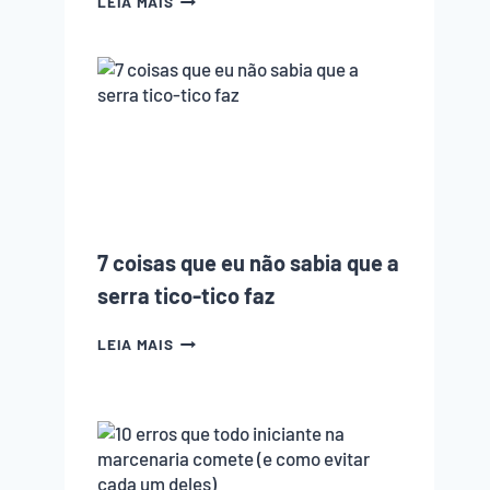
LEIA MAIS
CNC
ESTÁ
ACABANDO
COM
A
MARCENARIA?
PODCAST
EMPOEIRADOS
#010
7 coisas que eu não sabia que a
serra tico-tico faz
7
LEIA MAIS
COISAS
QUE
EU
NÃO
SABIA
QUE
A