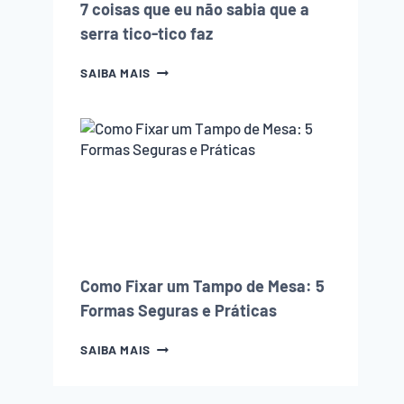
7 coisas que eu não sabia que a
DELES)
serra tico-tico faz
7
SAIBA MAIS
COISAS
QUE
EU
NÃO
SABIA
QUE
A
SERRA
TICO-
TICO
FAZ
Como Fixar um Tampo de Mesa: 5
Formas Seguras e Práticas
COMO
SAIBA MAIS
FIXAR
UM
TAMPO