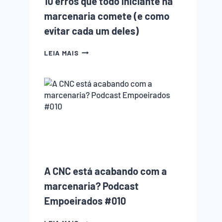
10 erros que todo iniciante na
marcenaria comete (e como
evitar cada um deles)
10
LEIA MAIS
ERROS
QUE
TODO
INICIANTE
NA
MARCENARIA
COMETE
(E
COMO
EVITAR
CADA
UM
A CNC está acabando com a
DELES)
marcenaria? Podcast
Empoeirados #010
A