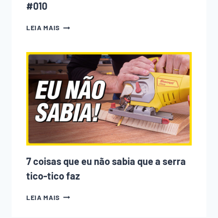
#010
A
LEIA MAIS
CNC
ESTÁ
ACABANDO
COM
A
MARCENARIA?
PODCAST
EMPOEIRADOS
#010
7 coisas que eu não sabia que a serra
tico-tico faz
7
LEIA MAIS
COISAS
QUE