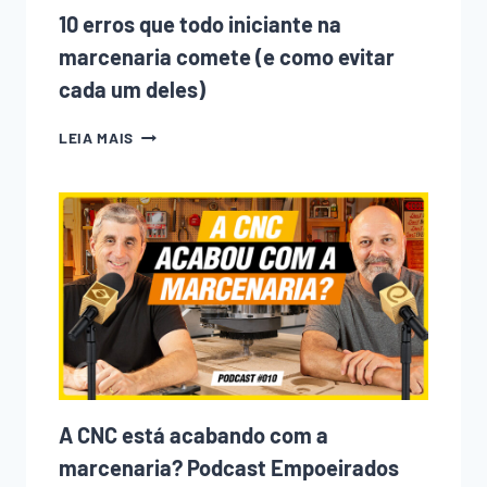
10 erros que todo iniciante na
marcenaria comete (e como evitar
cada um deles)
10
LEIA MAIS
ERROS
QUE
TODO
INICIANTE
NA
MARCENARIA
COMETE
(E
COMO
EVITAR
CADA
UM
DELES)
A CNC está acabando com a
marcenaria? Podcast Empoeirados