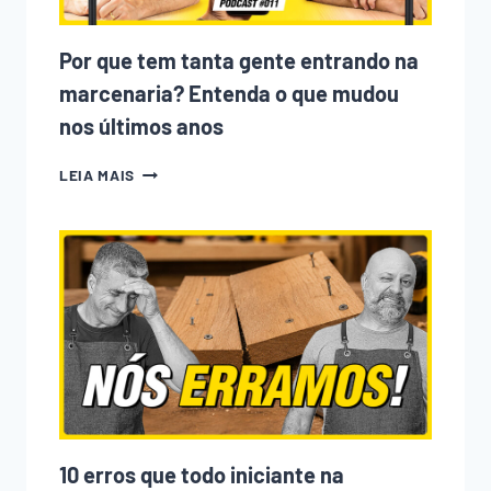
Por que tem tanta gente entrando na
marcenaria? Entenda o que mudou
nos últimos anos
POR
LEIA MAIS
QUE
TEM
TANTA
GENTE
ENTRANDO
NA
MARCENARIA?
ENTENDA
O
QUE
MUDOU
NOS
ÚLTIMOS
ANOS
10 erros que todo iniciante na