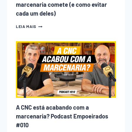
marcenaria comete (e como evitar
cada um deles)
10
LEIA MAIS
ERROS
QUE
TODO
INICIANTE
NA
MARCENARIA
COMETE
(E
COMO
EVITAR
CADA
UM
DELES)
A CNC está acabando com a
marcenaria? Podcast Empoeirados
#010