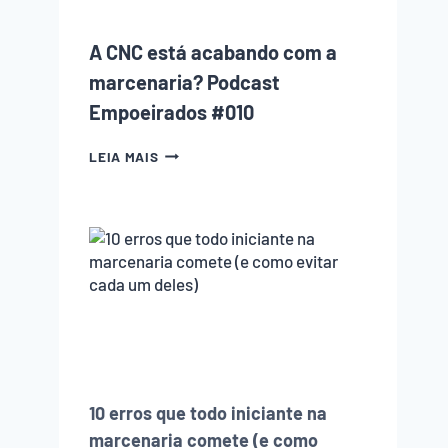
CADA
UM
A CNC está acabando com a
DELES)
marcenaria? Podcast
Empoeirados #010
A
LEIA MAIS
CNC
ESTÁ
ACABANDO
COM
A
MARCENARIA?
PODCAST
EMPOEIRADOS
#010
10 erros que todo iniciante na
marcenaria comete (e como