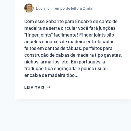
Luciano
Tempo de leitura
2
min
Com esse Gabarito para Encaixe de canto de
madeira na serra circular você fará junções
“finger joints” facilmente! Finger joints são
aqueles encaixes de madeira entrelaçados
feitos em cantos de tábuas, perfeitos para
construção de caixas de madeira tipo gavetas,
nichos, armários, etc. Em português, a
tradução fica engraçada e pouco usual:
encaixe de madeira tipo…
GABARITO
LEIA MAIS
PARA
ENCAIXE
DE
CANTO
DE
MADEIRA
NA
SERRA