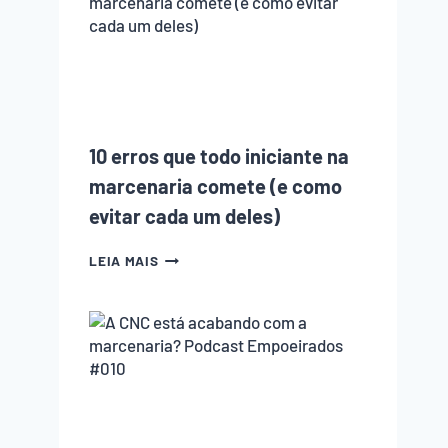
ENTRANDO
NA
MARCENARIA?
ENTENDA
O
QUE
MUDOU
NOS
10 erros que todo iniciante na
ÚLTIMOS
ANOS
marcenaria comete (e como
evitar cada um deles)
10
LEIA MAIS
ERROS
QUE
TODO
INICIANTE
NA
MARCENARIA
COMETE
(E
COMO
EVITAR