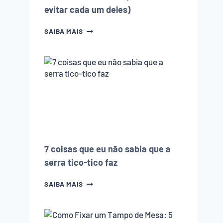
evitar cada um deles)
10
SAIBA MAIS
ERROS
QUE
TODO
INICIANTE
NA
MARCENARIA
COMETE
(E
COMO
EVITAR
CADA
UM
7 coisas que eu não sabia que a
DELES)
serra tico-tico faz
7
SAIBA MAIS
COISAS
QUE
EU
NÃO