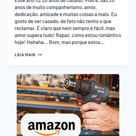
Esse ano fiz 20 anos de casado. Pois é, são 20
anos de muito companherismo, amor,
dedicação, amizade e muitas coisas a mais. Eu
gosto de ser casado, de fato não tenho o que
reclamar. É claro que nem sempre é fácil, mas
amor supera tudo! Rapaz, como estou romântico
hoje! Hahaha… Bom, mas porque estou…
MESA
LEIA MAIS
DE
CABECEIRA
CLEAN
EM
FREIJÓ
IMPERIAL
–
PROJETO
COMPLETO
PASSO
A
PASSO