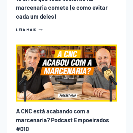
marcenaria comete (e como evitar
cada um deles)
10
LEIA MAIS
ERROS
QUE
TODO
INICIANTE
NA
MARCENARIA
COMETE
(E
COMO
EVITAR
CADA
UM
DELES)
A CNC está acabando com a
marcenaria? Podcast Empoeirados
#010