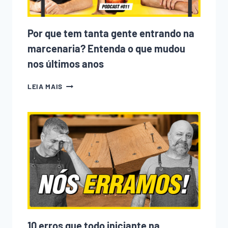
Por que tem tanta gente entrando na
marcenaria? Entenda o que mudou
nos últimos anos
POR
LEIA MAIS
QUE
TEM
TANTA
GENTE
ENTRANDO
NA
MARCENARIA?
ENTENDA
O
QUE
MUDOU
NOS
ÚLTIMOS
ANOS
10 erros que todo iniciante na