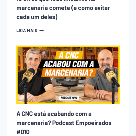
marcenaria comete (e como evitar
cada um deles)
10
LEIA MAIS
ERROS
QUE
TODO
INICIANTE
NA
MARCENARIA
COMETE
(E
COMO
EVITAR
CADA
UM
DELES)
A CNC está acabando com a
marcenaria? Podcast Empoeirados
#010