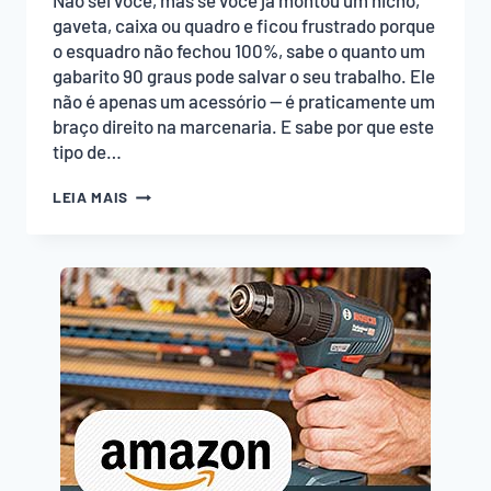
Não sei você, mas se você já montou um nicho,
gaveta, caixa ou quadro e ficou frustrado porque
o esquadro não fechou 100%, sabe o quanto um
gabarito 90 graus pode salvar o seu trabalho. Ele
não é apenas um acessório — é praticamente um
braço direito na marcenaria. E sabe por que este
tipo de…
GABARITO
LEIA MAIS
90
GRAUS:
O
SEGREDO
PARA
MONTAGENS
PRECISAS