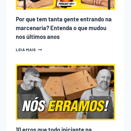
Por que tem tanta gente entrando na
marcenaria? Entenda o que mudou
nos últimos anos
POR
LEIA MAIS
QUE
TEM
TANTA
GENTE
ENTRANDO
NA
MARCENARIA?
ENTENDA
O
QUE
MUDOU
NOS
ÚLTIMOS
ANOS
10 erros que todo iniciante na