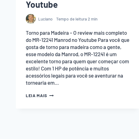
Youtube
Luciano
Tempo de leitura
2
min
Torno para Madeira – O review mais completo
do MR-12241 Manrod no Youtube Para você que
gosta de torno para madeira como a gente,
esse modelo da Manrod, o MR-12241 é um
excelente torno para quem quer começar com
estilo! Com 1 HP de potência e muitos
acessórios legais para você se aventurar na
tornearia em…
TORNO
LEIA MAIS
PARA
MADEIRA
–
O
REVIEW
MAIS
COMPLETO