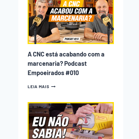
INICIANTE
NA
MARCENARIA
COMETE
(E
COMO
EVITAR
CADA
UM
A CNC está acabando com a
DELES)
marcenaria? Podcast
Empoeirados #010
A
LEIA MAIS
CNC
ESTÁ
ACABANDO
COM
A
MARCENARIA?
PODCAST
EMPOEIRADOS
#010