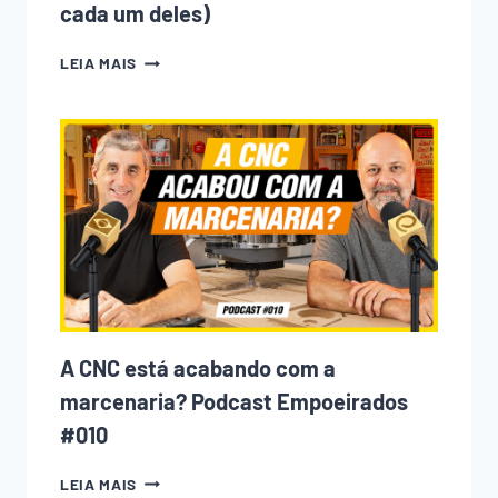
cada um deles)
10
LEIA MAIS
ERROS
QUE
TODO
INICIANTE
NA
MARCENARIA
COMETE
(E
COMO
EVITAR
CADA
UM
DELES)
A CNC está acabando com a
marcenaria? Podcast Empoeirados
#010
A
LEIA MAIS