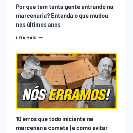
Por que tem tanta gente entrando na
marcenaria? Entenda o que mudou
nos últimos anos
POR
LEIA MAIS
QUE
TEM
TANTA
GENTE
ENTRANDO
NA
MARCENARIA?
ENTENDA
O
QUE
MUDOU
NOS
ÚLTIMOS
ANOS
10 erros que todo iniciante na
marcenaria comete (e como evitar