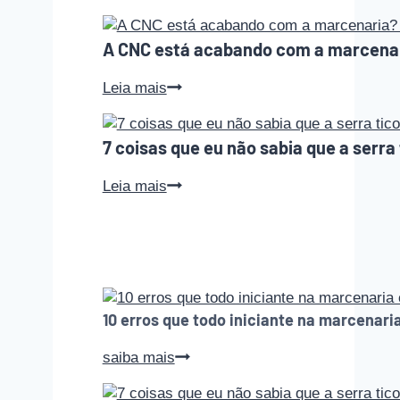
erros
que
A CNC está acabando com a marcena
todo
iniciante
A
Leia mais
na
CNC
marcenaria
está
comete
7 coisas que eu não sabia que a serra 
acabando
(e
com
como
7
Leia mais
a
evitar
coisas
marcenaria?
cada
que
Podcast
um
eu
Empoeirados
deles)
não
#010
sabia
que
10 erros que todo iniciante na marcenari
a
serra
10
saiba mais
tico-
erros
tico
que