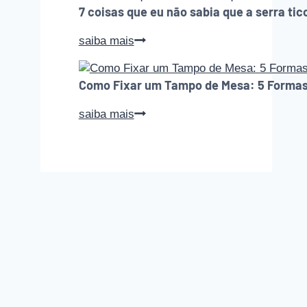
faz
7 coisas que eu não sabia que a serra tic
todo
iniciante
7
saiba mais
na
coisas
marcenaria
que
comete
Como Fixar um Tampo de Mesa: 5 Formas
eu
(e
não
como
Como
saiba mais
sabia
evitar
Fixar
que
cada
um
a
um
Tampo
serra
deles)
de
tico-
Mesa:
tico
5
faz
Formas
Seguras
e
Práticas