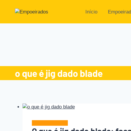
Pular
para
Início
Empoeira
o
Conteúdo
o que é jig dado blade
Gabaritos e Jigs