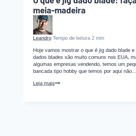
O que é jig dado blade: fa
meia-madeira
Leandro
Tempo de leitura
2
min
Hoje vamos mostrar o que é jig dado blade e 
dados blades são muito comuns nos EUA, mas 
algumas empresas vendendo, temos um peque
bancada tipo hobby que temos por aqui não
O
Leia mais
que
é
jig
dado
blade:
faça
um