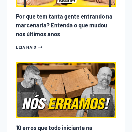
Por que tem tanta gente entrando na
marcenaria? Entenda o que mudou
nos últimos anos
POR
LEIA MAIS
QUE
TEM
TANTA
GENTE
ENTRANDO
NA
MARCENARIA?
ENTENDA
O
QUE
MUDOU
NOS
ÚLTIMOS
ANOS
10 erros que todo iniciante na