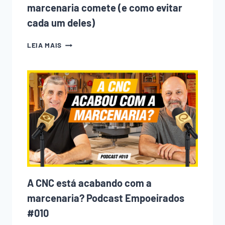
marcenaria comete (e como evitar
cada um deles)
10
LEIA MAIS
ERROS
QUE
TODO
INICIANTE
NA
MARCENARIA
COMETE
(E
COMO
EVITAR
CADA
UM
DELES)
A CNC está acabando com a
marcenaria? Podcast Empoeirados
#010