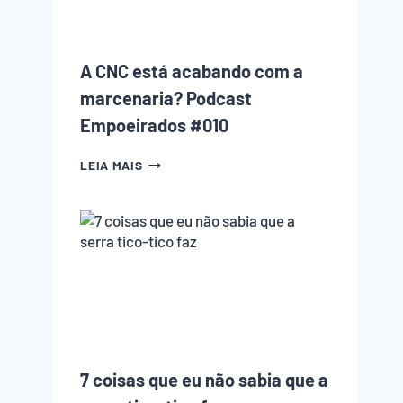
COMO
EVITAR
CADA
UM
A CNC está acabando com a
DELES)
marcenaria? Podcast
Empoeirados #010
A
LEIA MAIS
CNC
ESTÁ
ACABANDO
COM
A
MARCENARIA?
PODCAST
EMPOEIRADOS
#010
7 coisas que eu não sabia que a