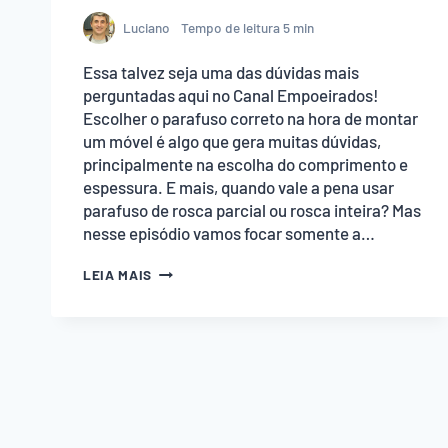
Luciano
Tempo de leitura
5
min
Essa talvez seja uma das dúvidas mais
perguntadas aqui no Canal Empoeirados!
Escolher o parafuso correto na hora de montar
um móvel é algo que gera muitas dúvidas,
principalmente na escolha do comprimento e
espessura. E mais, quando vale a pena usar
parafuso de rosca parcial ou rosca inteira? Mas
nesse episódio vamos focar somente a…
QUAL
LEIA MAIS
TAMANHO
DE
PARAFUSO
USAR
NA
MARCENARIA?
GUIA
SIMPLES
PARA