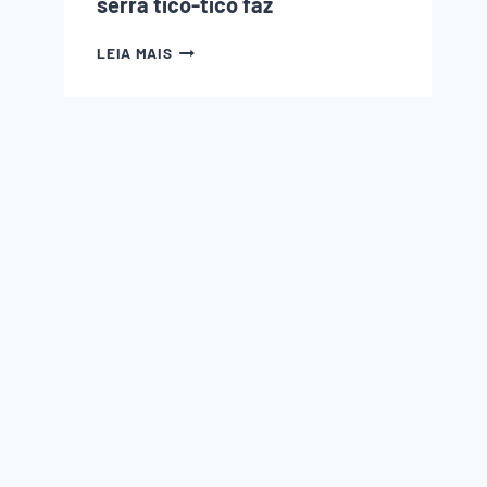
serra tico-tico faz
7
LEIA MAIS
COISAS
QUE
EU
NÃO
SABIA
QUE
A
SERRA
TICO-
TICO
FAZ