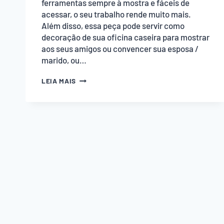
ferramentas sempre à mostra e fáceis de
acessar, o seu trabalho rende muito mais.
Além disso, essa peça pode servir como
decoração de sua oficina caseira para mostrar
aos seus amigos ou convencer sua esposa /
marido, ou…
QUADRO
LEIA MAIS
DE
FERRAMENTAS
PARA
ORGANIZAR
SUA
OFICINA