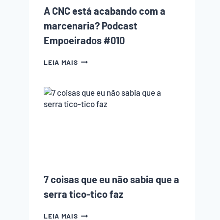
UM
A CNC está acabando com a
DELES)
marcenaria? Podcast
Empoeirados #010
A
LEIA MAIS
CNC
ESTÁ
ACABANDO
COM
A
MARCENARIA?
PODCAST
EMPOEIRADOS
#010
7 coisas que eu não sabia que a
serra tico-tico faz
7
LEIA MAIS