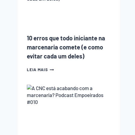
10 erros que todo iniciante na
marcenaria comete (e como
evitar cada um deles)
10
LEIA MAIS
ERROS
QUE
TODO
INICIANTE
NA
MARCENARIA
COMETE
(E
COMO
EVITAR
CADA