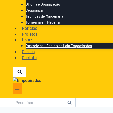
Oficina e Organização
Segurança
Técnicas de Marcenaria
Tornearia em Madeira
Notícias
Projetos
Loja
Rastreie seu Pedido da Loja Empoeirados
Cursos
Contato
Pesquisar
por: