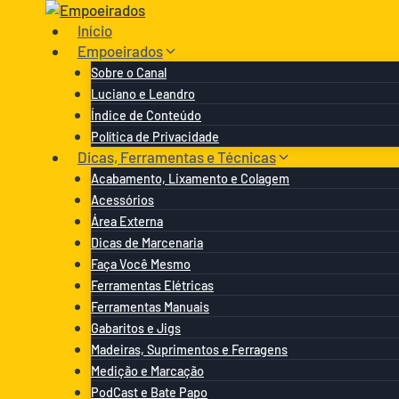
Pular
para
Início
o
Empoeirados
Conteúdo
Sobre o Canal
Luciano e Leandro
Índice de Conteúdo
Política de Privacidade
Dicas, Ferramentas e Técnicas
Acabamento, Lixamento e Colagem
Acessórios
Área Externa
Dicas de Marcenaria
Faça Você Mesmo
Ferramentas Elétricas
Ferramentas Manuais
Gabaritos e Jigs
Madeiras, Suprimentos e Ferragens
Medição e Marcação
PodCast e Bate Papo