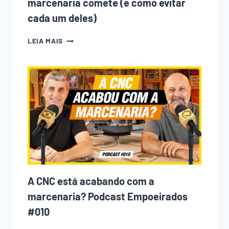
marcenaria comete (e como evitar
cada um deles)
10
LEIA MAIS
ERROS
QUE
TODO
INICIANTE
NA
MARCENARIA
COMETE
(E
COMO
EVITAR
CADA
UM
DELES)
A CNC está acabando com a
marcenaria? Podcast Empoeirados
#010