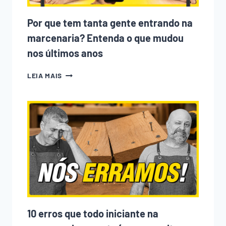
Por que tem tanta gente entrando na
marcenaria? Entenda o que mudou
nos últimos anos
POR
LEIA MAIS
QUE
TEM
TANTA
GENTE
ENTRANDO
NA
MARCENARIA?
ENTENDA
O
QUE
MUDOU
NOS
ÚLTIMOS
ANOS
10 erros que todo iniciante na