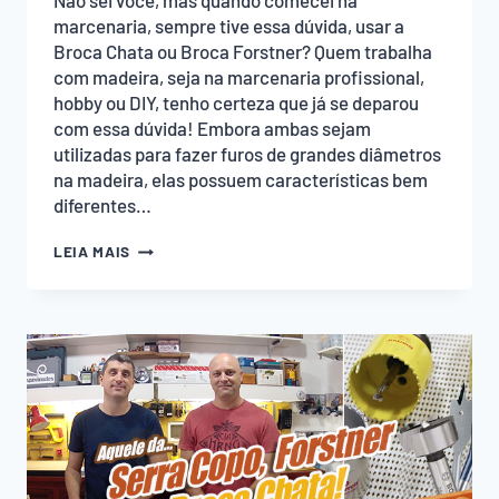
Não sei você, mas quando comecei na
marcenaria, sempre tive essa dúvida, usar a
Broca Chata ou Broca Forstner? Quem trabalha
com madeira, seja na marcenaria profissional,
hobby ou DIY, tenho certeza que já se deparou
com essa dúvida! Embora ambas sejam
utilizadas para fazer furos de grandes diâmetros
na madeira, elas possuem características bem
diferentes…
BROCA
LEIA MAIS
CHATA
OU
BROCA
FORSTNER:
QUAL
A
DIFERENÇA
E
QUANDO
USAR
CADA