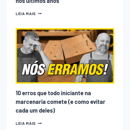
nos últimos anos
POR
LEIA MAIS
QUE
TEM
TANTA
GENTE
ENTRANDO
NA
MARCENARIA?
ENTENDA
O
QUE
MUDOU
NOS
ÚLTIMOS
ANOS
10 erros que todo iniciante na
marcenaria comete (e como evitar
cada um deles)
10
LEIA MAIS
ERROS