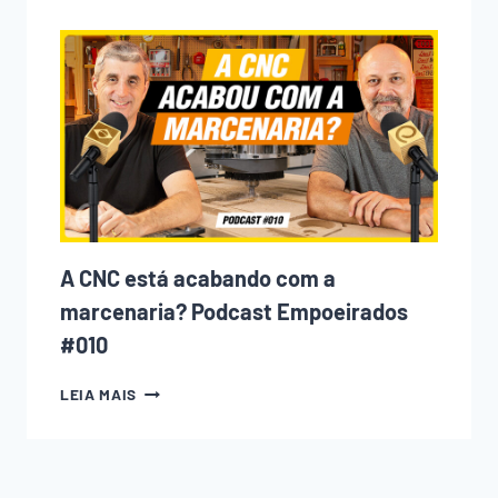
QUE
TODO
INICIANTE
NA
MARCENARIA
COMETE
(E
COMO
EVITAR
CADA
UM
DELES)
A CNC está acabando com a
marcenaria? Podcast Empoeirados
#010
A
LEIA MAIS
CNC
ESTÁ
ACABANDO
COM
A