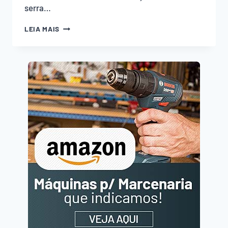
serra…
BROCA
LEIA MAIS
FORSTNER,
BROCA
CHATA
OU
SERRA
COPO
–
QUAL
USAR?