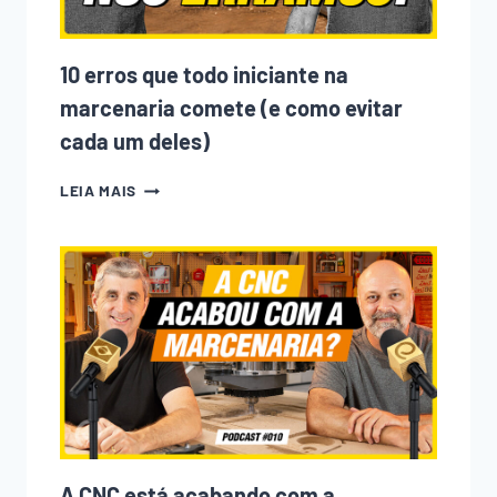
NOS
ÚLTIMOS
ANOS
10 erros que todo iniciante na
marcenaria comete (e como evitar
cada um deles)
10
LEIA MAIS
ERROS
QUE
TODO
INICIANTE
NA
MARCENARIA
COMETE
(E
COMO
EVITAR
CADA
UM
DELES)
A CNC está acabando com a