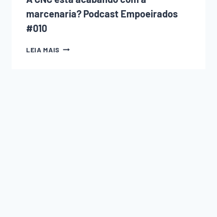
marcenaria? Podcast Empoeirados
#010
A
LEIA MAIS
CNC
ESTÁ
ACABANDO
COM
A
MARCENARIA?
PODCAST
EMPOEIRADOS
#010