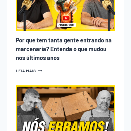
Por que tem tanta gente entrando na
marcenaria? Entenda o que mudou
nos últimos anos
POR
LEIA MAIS
QUE
TEM
TANTA
GENTE
ENTRANDO
NA
MARCENARIA?
ENTENDA
O
QUE
MUDOU