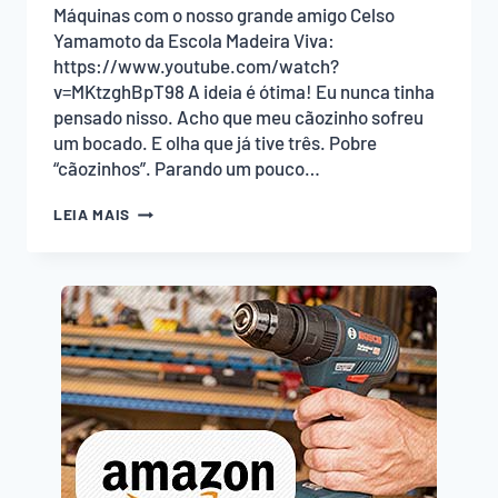
Máquinas com o nosso grande amigo Celso
Yamamoto da Escola Madeira Viva:
https://www.youtube.com/watch?
v=MKtzghBpT98 A ideia é ótima! Eu nunca tinha
pensado nisso. Acho que meu cãozinho sofreu
um bocado. E olha que já tive três. Pobre
“cãozinhos”. Parando um pouco…
SUPORTE
LEIA MAIS
DE
COMEDOURO
PARA
SEU
CÃO!