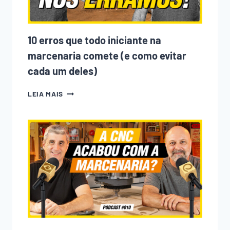
10 erros que todo iniciante na
marcenaria comete (e como evitar
cada um deles)
10
LEIA MAIS
ERROS
QUE
TODO
INICIANTE
NA
MARCENARIA
COMETE
(E
COMO
EVITAR
CADA
UM
DELES)