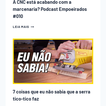
A CNC está acabando com a
marcenaria? Podcast Empoeirados
#010
A
LEIA MAIS
CNC
ESTÁ
ACABANDO
COM
A
MARCENARIA?
PODCAST
EMPOEIRADOS
#010
7 coisas que eu não sabia que a serra
tico-tico faz