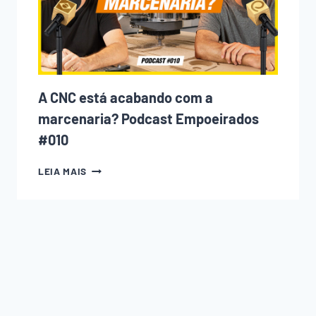
(E
COMO
EVITAR
CADA
UM
DELES)
A CNC está acabando com a
marcenaria? Podcast Empoeirados
#010
A
LEIA MAIS
CNC
ESTÁ
ACABANDO
COM
A
MARCENARIA?
PODCAST
EMPOEIRADOS
#010