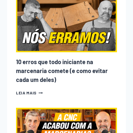
GENTE
ENTRANDO
NA
MARCENARIA?
ENTENDA
O
QUE
MUDOU
NOS
ÚLTIMOS
ANOS
10 erros que todo iniciante na
marcenaria comete (e como evitar
cada um deles)
10
LEIA MAIS
ERROS
QUE
TODO
INICIANTE
NA
MARCENARIA
COMETE