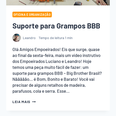
OFICINA E ORGANIZAÇÃO
Suporte para Grampos BBB
Leandro
Tempo de leitura
1
min
Olá Amigos Empoeirados! Eis que surge, quase
ao final da sexta-feira, mais um vídeo instrutivo
dos Empoeirados Luciano e Leandro! Hoje
temos uma peça muito fácil de fazer: um
suporte para grampos BBB – Big Brother Brasil?
Nããããão… é Bom, Bonito e Barato! Você vai
precisar de alguns retalhos de madeira,
parafusos, cola e serra. Esse…
SUPORTE
LEIA MAIS
PARA
GRAMPOS
BBB