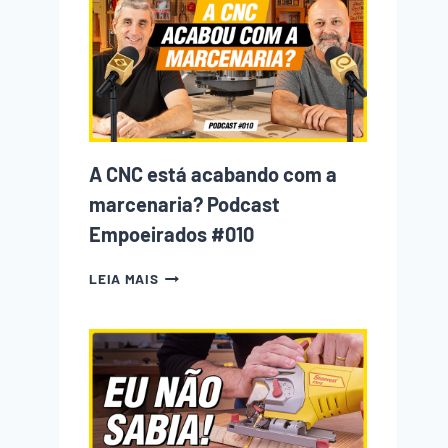
INICIANTE
NA
MARCENARIA
COMETE
(E
COMO
EVITAR
CADA
UM
A CNC está acabando com a
DELES)
marcenaria? Podcast
Empoeirados #010
A
LEIA MAIS
CNC
ESTÁ
ACABANDO
COM
A
MARCENARIA?
PODCAST
EMPOEIRADOS
#010