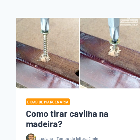
DICAS DE MARCENARIA
Como tirar cavilha na
madeira?
Luciano
Tempo de leitura
2
min