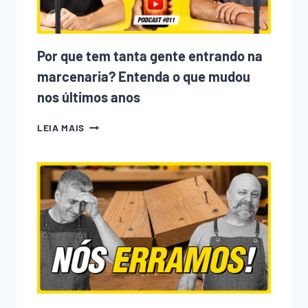
Por que tem tanta gente entrando na
marcenaria? Entenda o que mudou
nos últimos anos
POR
LEIA MAIS
QUE
TEM
TANTA
GENTE
ENTRANDO
NA
MARCENARIA?
ENTENDA
O
QUE
MUDOU
NOS
ÚLTIMOS
ANOS