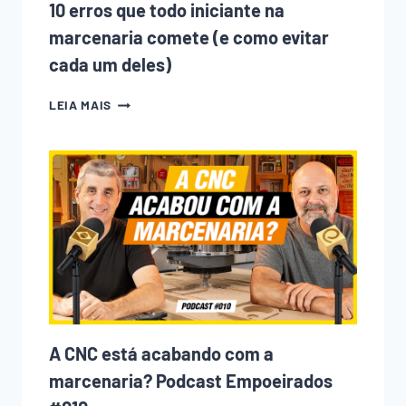
10 erros que todo iniciante na
marcenaria comete (e como evitar
cada um deles)
10
LEIA MAIS
ERROS
QUE
TODO
INICIANTE
NA
MARCENARIA
COMETE
(E
COMO
EVITAR
CADA
UM
DELES)
A CNC está acabando com a
marcenaria? Podcast Empoeirados