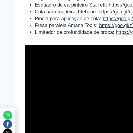
Esquadro de carpinteiro Starrett:
https://go
Cola para madeira Titebond:
https://goo.gl/n
Pincel para aplicação de cola:
https://goo.g
Fresa paralela Amana Tools:
https://goo.gl/
Limitador de profundidade de broca:
https:/