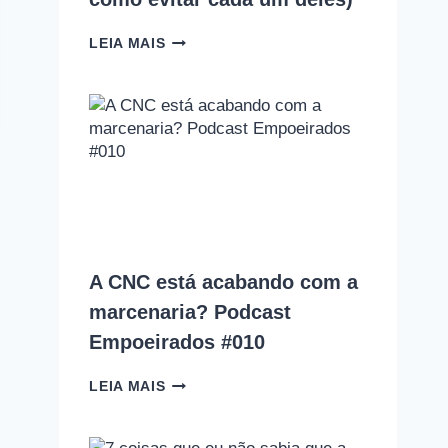
10
LEIA MAIS
ERROS
QUE
TODO
INICIANTE
NA
MARCENARIA
COMETE
(E
COMO
EVITAR
CADA
UM
A CNC está acabando com a
DELES)
marcenaria? Podcast
Empoeirados #010
A
LEIA MAIS
CNC
ESTÁ
ACABANDO