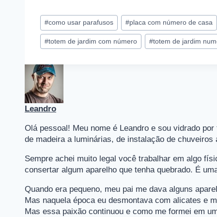
Tags
#
como usar parafusos
#
placa com número de casa
do
Post:
#
totem de jardim com número
#
totem de jardim nu
Leandro
Olá pessoal! Meu nome é Leandro e sou vidrado por
de madeira a luminárias, de instalação de chuveiros
Sempre achei muito legal você trabalhar em algo fís
consertar algum aparelho que tenha quebrado. É uma 
Quando era pequeno, meu pai me dava alguns aparel
Mas naquela época eu desmontava com alicates e ma
Mas essa paixão continuou e como me formei em uma p