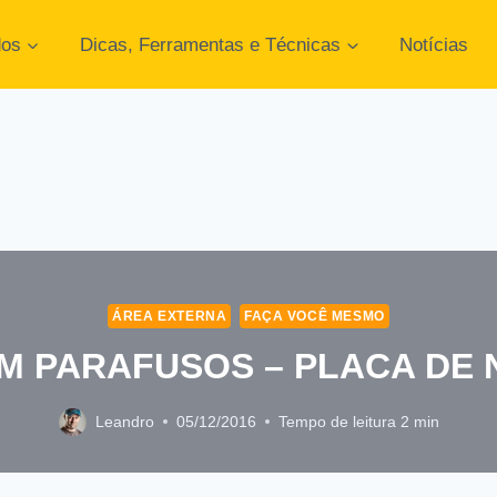
dos
Dicas, Ferramentas e Técnicas
Notícias
ÁREA EXTERNA
FAÇA VOCÊ MESMO
M PARAFUSOS – PLACA DE 
Leandro
05/12/2016
Tempo de leitura
2
min