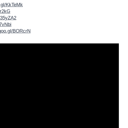
o.gl/KkTeMk
jr2kG
l/35yZA2
z7vNbi
/goo.gl/BORcrN