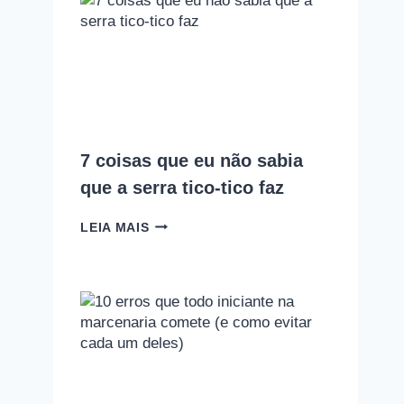
COM
A
MARCENARIA?
PODCAST
EMPOEIRADOS
#010
7 coisas que eu não sabia
que a serra tico-tico faz
7
LEIA MAIS
COISAS
QUE
EU
NÃO
SABIA
QUE
A
SERRA
TICO-
TICO